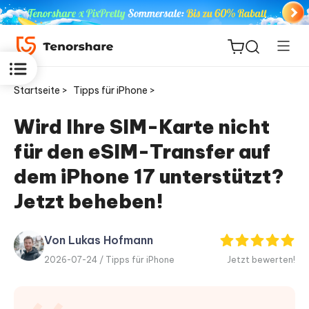
Startseite >
Tipps für iPhone >
Wird Ihre SIM-Karte nicht
für den eSIM-Transfer auf
ReiBoot
for iOS
dem iPhone 17 unterstützt?
Jetzt beheben!
PDNob
Neu
PDF
Editor
Von Lukas Hofmann
2026-07-24 /
Tipps für iPhone
Jetzt bewerten!
iAnyGo