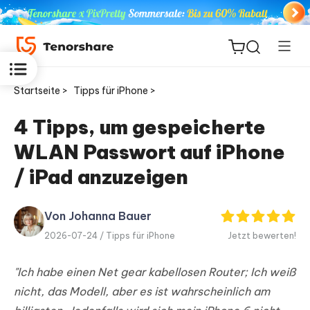
Startseite >
Tipps für iPhone >
4 Tipps, um gespeicherte
WLAN Passwort auf iPhone
ReiBoot
for iOS
/ iPad anzuzeigen
PDNob
Von Johanna Bauer
Neu
PDF
2026-07-24 /
Tipps für iPhone
Jetzt bewerten!
Editor
"Ich habe einen Net gear kabellosen Router; Ich weiß
iAnyGo
nicht, das Modell, aber es ist wahrscheinlich am