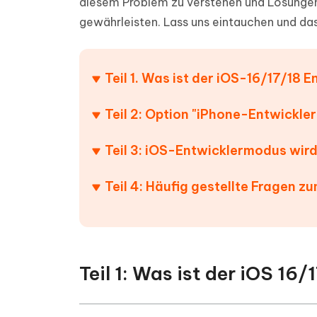
diesem Problem zu verstehen und Lösungen
PDF Dokumente mit KI zusammenfassen
Update
KI-gener
gewährleisten. Lass uns eintauchen und d
4DDiG - Windows Daten Retten
4DDiG 
Sekunde
Mobil
Wieder
Gelöschte Dateien unter Windows
Tenorshare KI Writer
wiederherstellen
Gelöscht
Tenors
iAnyGo - iOS APP
iAnyGo
Mit KI intelligenter, schneller und besser
wiederhe
schreiben
KI Inhal
Teil 1. Was ist der iOS-16/17/18
iPhone Standort ohne PC ändern
Android 
umwande
Alle Produkte Anzeigen
Teil 2: Option "iPhone-Entwickle
UltData for Android APP
Cleanu
Android Datenrettung ohne PC
iPhone k
Teil 3: iOS-Entwicklermodus wird
Teil 4: Häufig gestellte Fragen 
Teil 1: Was ist der iOS 1