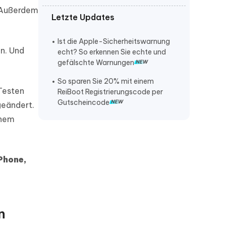
? Außerdem
Letzte Updates
iPhone lautstärke verstellt sich von
selbst
Ist die Apple-Sicherheitswarnung
iPhone klingelt nicht bei anruf
en. Und
echt? So erkennen Sie echte und
gefälschte Warnungen
iPhone stürzt ständig ab
So sparen Sie 20% mit einem
Testen
ReiBoot Registrierungscode per
Gutscheincode
geändert.
inem
Phone,
n