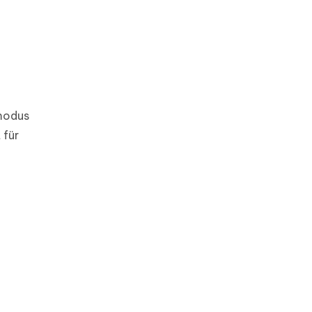
rmodus
 für