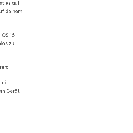
st es auf
auf deinem
 iOS 16
nlos zu
ren:
 mit
ein Gerät