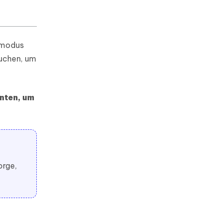
rmodus
suchen, um
unten, um
orge,