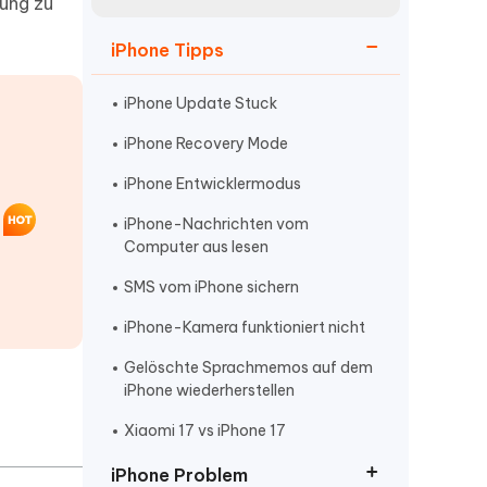
neuen Funktionen entdecken
ung zu
itung
Jetzt Ansehen
iPhone Tipps
Starten
iPhone Update Stuck
iPhone Recovery Mode
Weitere Nützliche Tipps
iPhone Entwicklermodus
iPhone-Nachrichten vom
g
Mehr Nützliche Tipps
Computer aus lesen
SMS vom iPhone sichern
iPhone-Kamera funktioniert nicht
Gelöschte Sprachmemos auf dem
iPhone wiederherstellen
Xiaomi 17 vs iPhone 17
iPhone Problem