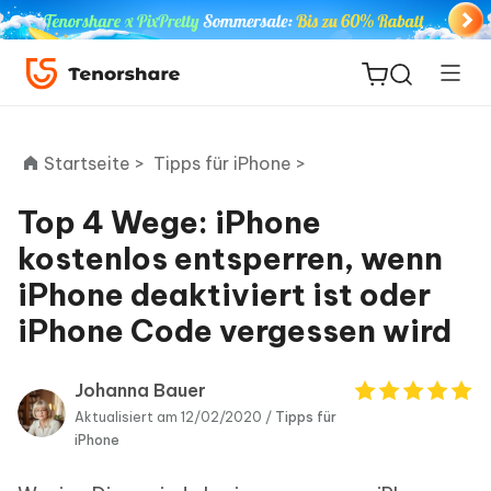
Startseite >
Tipps für iPhone >
Top 4 Wege: iPhone
ReiBoot
kostenlos entsperren, wenn
for iOS
iPhone deaktiviert ist oder
iPhone Code vergessen wird
PDNob
Neu
PDF
Editor
Johanna Bauer
Aktualisiert am 12/02/2020 /
Tipps für
iAnyGo
iPhone