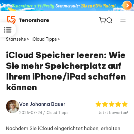
Startseite >
iCloud Tipps >
iCloud Speicher leeren: Wie
Sie mehr Speicherplatz auf
ReiBoot
for iOS
Ihrem iPhone/iPad schaffen
können
PDNob
Neu
PDF
Editor
Von Johanna Bauer
2026-07-24 /
iCloud Tipps
Jetzt bewerten!
iAnyGo
Nachdem Sie iCloud eingerichtet haben, erhalten