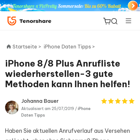
Startseite >
iPhone Daten Tipps >
iPhone 8/8 Plus Anrufliste
ReiBoot
wiederherstellen-3 gute
for iOS
Methoden kann Ihnen helfen!
PDNob
Neu
PDF
Johanna Bauer
Editor
Aktualisiert am 25/07/2019 /
iPhone
Daten Tipps
iAnyGo
Haben Sie aktuellen Anrufverlauf aus Versehen