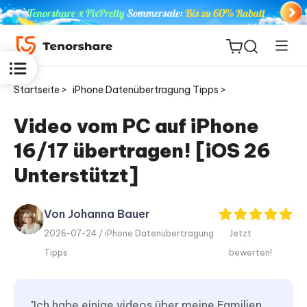
Startseite >
iPhone Datenübertragung Tipps >
Video vom PC auf iPhone
16/17 übertragen! [iOS 26
ReiBoot
for iOS
Unterstützt]
PDNob
Von Johanna Bauer
Neu
PDF
2026-07-24 /
iPhone Datenübertragung
Jetzt
Editor
Tipps
bewerten!
iAnyGo
"Ich habe einige videos über meine Familien