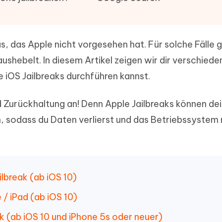
ierte Präsentationen in
Kostenloses KI Tool zur Fotobearbe
- Mac Daten
n
herstellen
Hot
Neu
e Dateien auf Mac
hare KI Bypass
 das Apple nicht vorgesehen hat. Für solche Fälle g
 - Android Fake GPS APP
iCareFone Transfer APP
rstellen
te in menschenähnliche Inhalte
Standort ohne PC ändern
Whatsapp Chat übertragen
ushebelt. In diesem Artikel zeigen wir dir verschiede
ln
Android/iPhone
 iOS Jailbreaks durchführen kannst.
p Pro APP
ostenlos mit KI bereinigen
 Zurückhaltung an! Denn Apple Jailbreaks können de
 sodass du Daten verlierst und das Betriebssystem
ilbreak (ab iOS 10)
 / iPad (ab iOS 10)
ak (ab iOS 10 und iPhone 5s oder neuer)