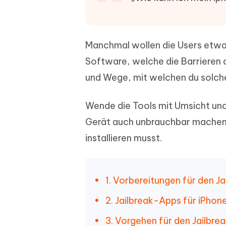
PDF Dokumente mit KI zusammenfassen
Update
KI-gener
4DDiG - Windows Daten Retten
4DDiG 
Sekunde
Mobil
Wieder
Gelöschte Dateien unter Windows
Tenorshare KI Writer
wiederherstellen
Gelöscht
Tenors
Manchmal wollen die Users etwas,
iAnyGo - iOS APP
iAnyGo
Mit KI intelligenter, schneller und besser
wiederhe
schreiben
KI Inhal
iPhone Standort ohne PC ändern
Android 
Software, welche die Barrieren a
umwande
und Wege, mit welchen du solche
Alle Produkte Anzeigen
UltData for Android APP
Cleanu
Android Datenrettung ohne PC
iPhone k
Wende die Tools mit Umsicht und
Gerät auch unbrauchbar machen,
installieren musst.
1. Vorbereitungen für den Ja
2. Jailbreak-Apps für iPhone
3. Vorgehen für den Jailbre