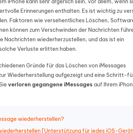
m iPhone kann sehr ärgerlich sein, vor allem, wenn s
ierte Präsentationen in
Kostenloses KI Tool zur Fotobearbe
- Mac Daten
n
tvolle Erinnerungen enthalten. Es ist wichtig zu ve
herstellen
Hot
en. Faktoren wie versehentliches Löschen, Softwar
Neu
e Dateien auf Mac
hare KI Bypass
 - Android Fake GPS APP
iCareFone Transfer APP
rstellen
nen können zum Verschwinden der Nachrichten führ
te in menschenähnliche Inhalte
Standort ohne PC ändern
Whatsapp Chat übertragen
ln
 Nachrichten wiederherzustellen, und das ist ein
Android/iPhone
solche Verluste erlitten haben.
p Pro APP
ostenlos mit KI bereinigen
schiedenen Gründe für das Löschen von iMessages
ur Wiederherstellung aufgezeigt und eine Schritt-fü
Sie
verloren gegangene iMessages
auf Ihrem iPho
iMessage wiederherstellen?
wiederherstellen [Unterstützung für jedes iOS-Gerät