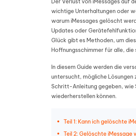
Der Verlust von iMessages auf de
PDF Dokumente mit KI zusammenfassen
Update
KI-gener
4DDiG - Windows Daten Retten
4DDiG 
Sekunde
wichtige Unterhaltungen oder wer
Mobil
Wieder
Gelöschte Dateien unter Windows
Tenorshare KI Writer
warum iMessages gelöscht werd
wiederherstellen
Gelöscht
Tenors
iAnyGo - iOS APP
iAnyGo
Mit KI intelligenter, schneller und besser
wiederhe
Updates oder Gerätefehlfunktio
schreiben
KI Inhal
iPhone Standort ohne PC ändern
Android 
umwande
Glück gibt es Methoden, um diese
Alle Produkte Anzeigen
Hoffnungsschimmer für alle, die 
UltData for Android APP
Cleanu
Android Datenrettung ohne PC
iPhone k
In diesem Guide werden die ver
untersucht, mögliche Lösungen z
Schritt-Anleitung gegeben, wie 
wiederherstellen können.
Teil 1: Kann ich gelöschte 
Teil 2: Gelöschte iMessage 