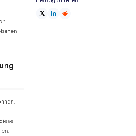
Beitrag zu teilen
von
iebenen
zung
önnen.
 diese
len.