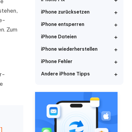
neuen Funktionen entdecken
ie
itung
Jetzt Ansehen
rstehen,
iPhone zurücksetzen
Starten
e-
iPhone entsperren
en. Zum
iPhone Dateien
Weitere Nützliche Tipps
iPhone wiederherstellen
iPhone Fehler
Mehr Nützliche Tipps
Andere iPhone Tipps
r-
ne
]