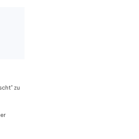
scht" zu
ner