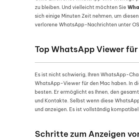
PDF Dokumente mit KI zusammenfassen
Update
KI-gener
zu bleiben. Und vielleicht möchten Sie
Wha
4DDiG - Windows Daten Retten
4DDiG 
Sekunde
Mobil
sich einige Minuten Zeit nehmen, um diesen
Wieder
Gelöschte Dateien unter Windows
Tenorshare KI Writer
wiederherstellen
Gelöscht
verlorene WhatsApp-Nachrichten unter OS 
Tenors
iAnyGo - iOS APP
iAnyGo
Mit KI intelligenter, schneller und besser
wiederhe
schreiben
KI Inhal
iPhone Standort ohne PC ändern
Android 
umwande
Top WhatsApp Viewer für
Alle Produkte Anzeigen
UltData for Android APP
Cleanu
Android Datenrettung ohne PC
iPhone k
Es ist nicht schwierig, Ihren WhatsApp-Ch
WhatsApp-Viewer für den Mac haben. In 
besten. Er ermöglicht es Ihnen, den gesam
und Kontakte. Selbst wenn diese WhatsApp
und anzeigen. Es ist vollständig kompatibe
Schritte zum Anzeigen v