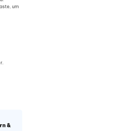
Taste, um
r.
rn &