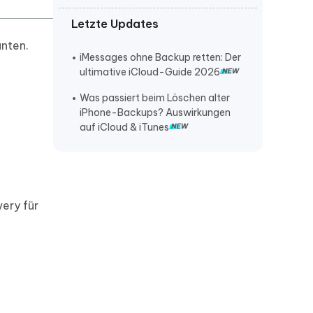
Letzte Updates
iPhone lautstärke verstellt sich von
selbst
unten.
iMessages ohne Backup retten: Der
iPhone klingelt nicht bei anruf
ultimative iCloud-Guide 2026
iPhone stürzt ständig ab
Was passiert beim Löschen alter
iPhone-Backups? Auswirkungen
auf iCloud & iTunes
ery für