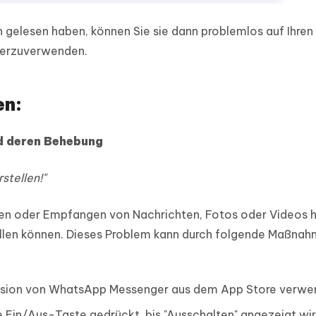
elesen haben, können Sie sie dann problemlos auf Ihren
iterzuverwenden.
en:
 deren Behebung
stellen!"
n oder Empfangen von Nachrichten, Fotos oder Videos 
llen können. Dieses Problem kann durch folgende Maßna
Version von WhatsApp Messenger aus dem App Store verwe
ie Ein/Aus-Taste gedrückt, bis "Ausschalten" angezeigt wir