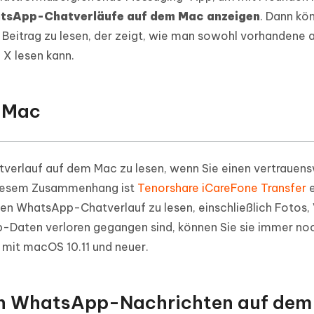
ierte Präsentationen in
Kostenloses KI Tool zur Fotobearbe
tsApp-Chatverläufe auf dem Mac anzeigen
. Dann kö
- Mac Daten
n
 Beitrag zu lesen, der zeigt, wie man sowohl vorhandene 
herstellen
Hot
Neu
e Dateien auf Mac
X lesen kann.
hare KI Bypass
 - Android Fake GPS APP
iCareFone Transfer APP
rstellen
te in menschenähnliche Inhalte
Standort ohne PC ändern
Whatsapp Chat übertragen
ln
Android/iPhone
 Mac
p Pro APP
ostenlos mit KI bereinigen
atverlauf auf dem Mac zu lesen, wenn Sie einen vertrauen
diesem Zusammenhang ist
Tenorshare iCareFone Transfer
e
ten WhatsApp-Chatverlauf zu lesen, einschließlich Fotos,
-Daten verloren gegangen sind, können Sie sie immer noc
l mit macOS 10.11 und neuer.
on WhatsApp-Nachrichten auf de