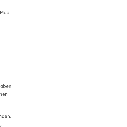
 Mac
haben
hmen
nden.
d.