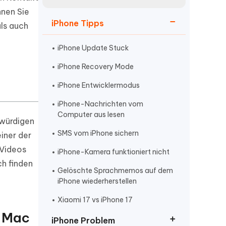
neuen Funktionen entdecken
itung
nnen Sie
Jetzt Ansehen
iPhone Tipps
Starten
als auch
iPhone Update Stuck
iPhone Recovery Mode
Weitere Nützliche Tipps
iPhone Entwicklermodus
iPhone-Nachrichten vom
Mehr Nützliche Tipps
Computer aus lesen
swürdigen
SMS vom iPhone sichern
iner der
 Videos
iPhone-Kamera funktioniert nicht
h finden
Gelöschte Sprachmemos auf dem
iPhone wiederherstellen
Xiaomi 17 vs iPhone 17
m Mac
iPhone Problem