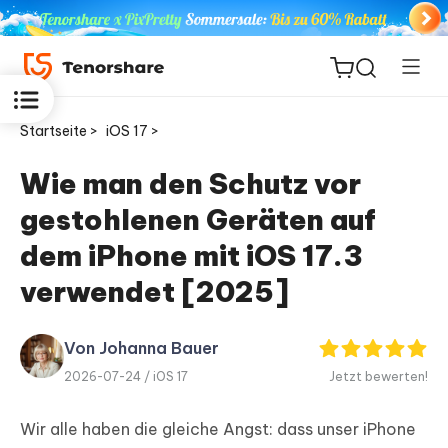
Startseite >
iOS 17 >
Wie man den Schutz vor
gestohlenen Geräten auf
ReiBoot
for iOS
dem iPhone mit iOS 17.3
verwendet [2025]
PDNob
Neu
PDF
Editor
Von Johanna Bauer
2026-07-24 /
iOS 17
Jetzt bewerten!
iAnyGo
Wir alle haben die gleiche Angst: dass unser iPhone