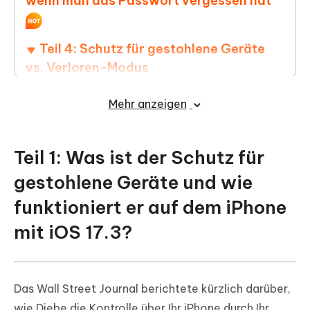
wenn man das Passwort vergessen hat
Teil 4: Schutz für gestohlene Geräte
vs. Verloren-Modus
FAQs zum iOS 17.3 Schutz für
Mehr anzeigen
gestohlene Geräte Feature
Q1: Kann Apple etwas für ein gestohlenes iPhone tun?
Teil 1: Was ist der Schutz für
Q2: Veröffentlichungsdatum der iOS 17.3 Funktion
gestohlene Geräte und wie
Schutz für gestohlene Geräte?
funktioniert er auf dem iPhone
Q3: Ersetzt Apple Care das Telefon, wenn man es
verliert?
mit iOS 17.3?
Das Wall Street Journal berichtete kürzlich darüber,
wie Diebe die Kontrolle über Ihr iPhone durch Ihr