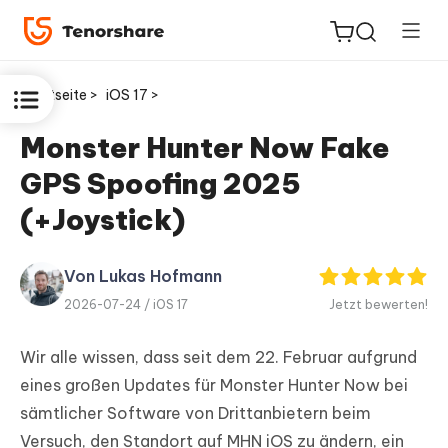
Startseite >
iOS 17 >
Monster Hunter Now Fake
GPS Spoofing 2025
ReiBoot
for iOS
(+Joystick)
PDNob
Von Lukas Hofmann
Neu
PDF
2026-07-24 /
iOS 17
Jetzt bewerten!
Editor
Wir alle wissen, dass seit dem 22. Februar aufgrund
iAnyGo
eines großen Updates für Monster Hunter Now bei
sämtlicher Software von Drittanbietern beim
Versuch, den Standort auf MHN iOS zu ändern, ein