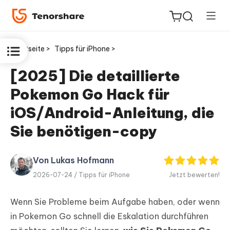
Startseite >
Tipps für iPhone >
[2025] Die detaillierte
Pokemon Go Hack für
ReiBoot
for iOS
iOS/Android-Anleitung, die
Sie benötigen-copy
PDNob
Neu
PDF
Editor
Von Lukas Hofmann
2026-07-24 /
Tipps für iPhone
Jetzt bewerten!
iAnyGo
Wenn Sie Probleme beim Aufgabe haben, oder wenn
in Pokemon Go schnell die Eskalation durchführen