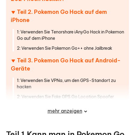
Teil 2. Pokemon Go Hack auf dem
iPhone
1: Verwenden Sie Tenorshare iAnyGo Hack in Pokemon
Go auf dem iPhone
2: Verwenden Sie Pokemon Go++ ohne Jailbreak
Teil 3. Pokemon Go Hack auf Android-
Geräte
1: Verwenden Sie VPNa, um den GPS-Standort zu
hacken
2: Verwenden Sie Fake GPS Go Location Spoofer
kostenlos
mehr anzeigen
3: Holen Sie sich den kostenlosen Pokemon Go-Hack
mit PGSharp
Teil 4.Risiken beim Pokémon Go Hack
Teil 1.Kann man in Pokemon Go