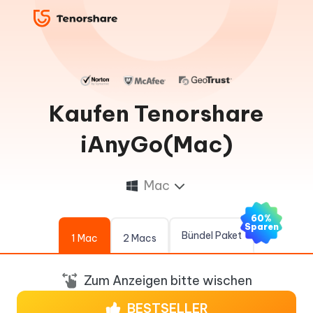
Kaufen Tenorshare
iAnyGo(Mac)
Mac
60%
Sparen
Bündel Paket
1 Mac
2 Macs
Zum Anzeigen bitte wischen
BESTSELLER