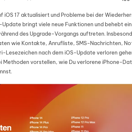
ierte Präsentationen in
Kostenloses KI Tool zur Fotobearbe
- Mac Daten
n
f iOS 17 aktualisiert und Probleme bei der Wiederher
herstellen
Hot
Neu
e Dateien auf Mac
-Update bringt viele neue Funktionen und behebt ein
hare KI Bypass
 - Android Fake GPS APP
iCareFone Transfer APP
rstellen
te in menschenähnliche Inhalte
während des Upgrade-Vorgangs auftreten. Insbesond
Standort ohne PC ändern
Whatsapp Chat übertragen
ln
Android/iPhone
ten wie Kontakte, Anrufliste, SMS-Nachrichten, Not
ari-Lesezeichen nach dem iOS-Update verloren gehen
p Pro APP
ostenlos mit KI bereinigen
rei Methoden vorstellen, wie Du verlorene iPhone-Da
nnst.