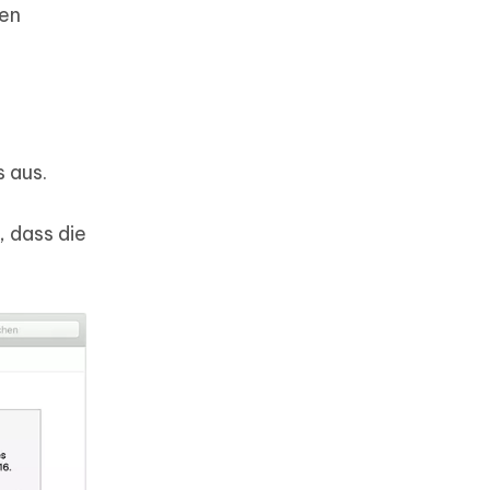
sen
s aus.
, dass die