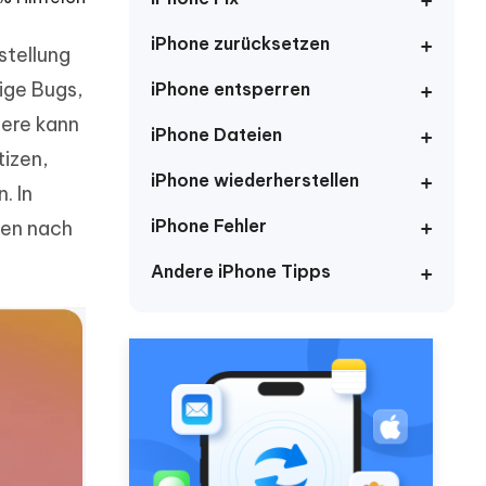
neuen Funktionen entdecken
itung
Jetzt Ansehen
iPhone zurücksetzen
Starten
stellung
ige Bugs,
iPhone entsperren
ere kann
iPhone Dateien
izen,
Weitere Nützliche Tipps
iPhone wiederherstellen
. In
iPhone Fehler
ten nach
Mehr Nützliche Tipps
Andere iPhone Tipps