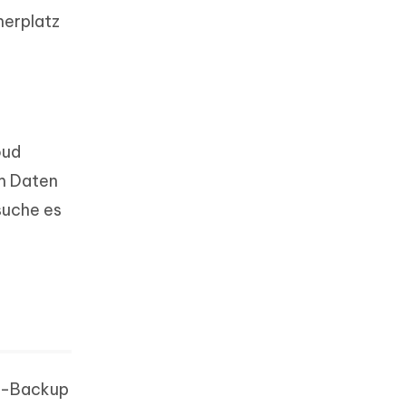
herplatz
oud
um Daten
suche es
es-Backup