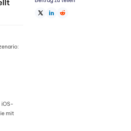
Beitrag zu teilen
llt
zenario:
r iOS-
ie mit