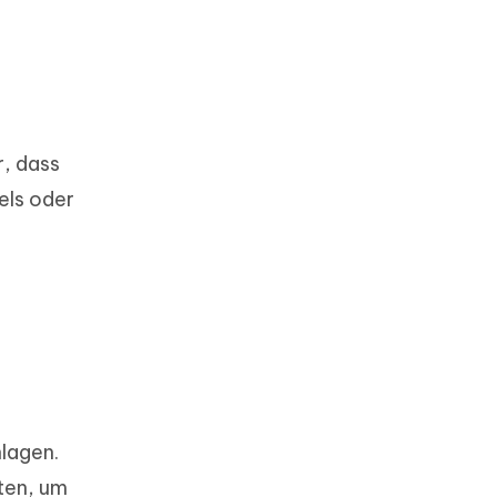
r, dass
els oder
hlagen.
ten, um