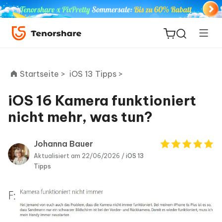
Startseite >
iOS 13 Tipps >
iOS 16 Kamera funktioniert
ReiBoot
nicht mehr, was tun?
for iOS
Johanna Bauer
PDNob
Aktualisiert am 22/06/2026 /
iOS 13
Neu
PDF
Tipps
Editor
iAnyGo