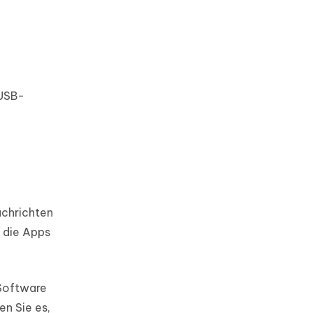
 USB-
achrichten
m die Apps
 Software
en Sie es,