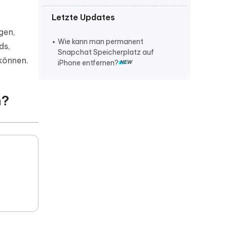
Letzte Updates
iPhone lautstärke verstellt sich von
selbst
gen,
Wie kann man permanent
ds,
iPhone klingelt nicht bei anruf
Snapchat Speicherplatz auf
können.
iPhone entfernen?
iPhone stürzt ständig ab
n?