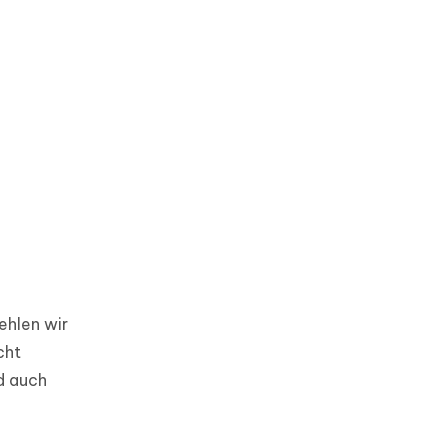
ehlen wir
cht
d auch