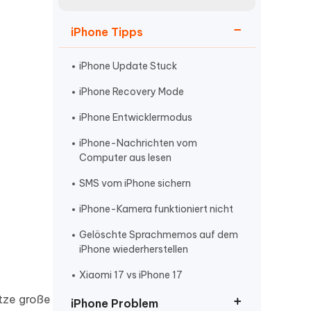
neuen Funktionen entdecken
itung
Jetzt Ansehen
iPhone Tipps
Starten
iPhone Update Stuck
iPhone Recovery Mode
Weitere Nützliche Tipps
iPhone Entwicklermodus
iPhone-Nachrichten vom
Mehr Nützliche Tipps
Computer aus lesen
SMS vom iPhone sichern
iPhone-Kamera funktioniert nicht
Gelöschte Sprachmemos auf dem
iPhone wiederherstellen
Xiaomi 17 vs iPhone 17
ütze große
iPhone Problem