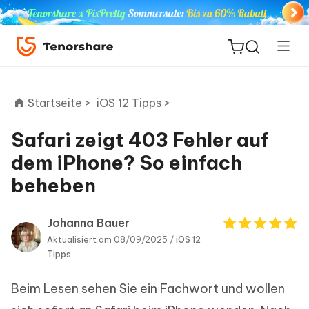
Startseite >
iOS 12 Tipps >
Safari zeigt 403 Fehler auf
ReiBoot
dem iPhone? So einfach
for iOS
beheben
PDNob
Neu
PDF
Johanna Bauer
Editor
Aktualisiert am 08/09/2025 /
iOS 12
Tipps
iAnyGo
Beim Lesen sehen Sie ein Fachwort und wollen