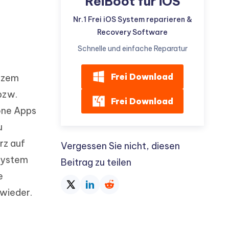
ReiBoot für iOS
Nr.1 Frei iOS System reparieren &
Recovery Software
Schnelle und einfache Reparatur
Frei Download
urzem
bzw.
Frei Download
one Apps
u
rz auf
Vergessen Sie nicht, diesen
 System
Beitrag zu teilen
e
 wieder.