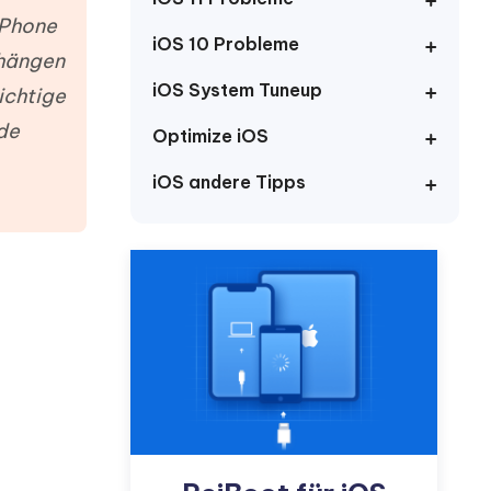
neuen Funktionen entdecken
itung
iPhone
Jetzt Ansehen
iOS 10 Probleme
Starten
 hängen
iOS System Tuneup
ichtige
rde
Optimize iOS
Weitere Nützliche Tipps
iOS andere Tipps
Mehr Nützliche Tipps