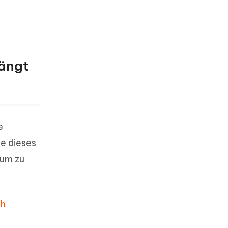
hängt
e
e dieses
 um zu
ch