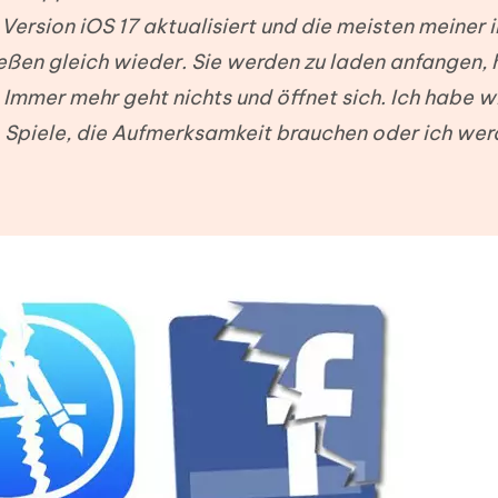
ierte Präsentationen in
Kostenloses KI Tool zur Fotobearbe
Version iOS 17 aktualisiert und die meisten meiner 
- Mac Daten
n
herstellen
ießen gleich wieder. Sie werden zu laden anfangen,
Hot
Neu
e Dateien auf Mac
hare KI Bypass
 Immer mehr geht nichts und öffnet sich. Ich habe w
 - Android Fake GPS APP
iCareFone Transfer APP
rstellen
te in menschenähnliche Inhalte
Standort ohne PC ändern
Whatsapp Chat übertragen
i. Spiele, die Aufmerksamkeit brauchen oder ich we
ln
Android/iPhone
p Pro APP
ostenlos mit KI bereinigen