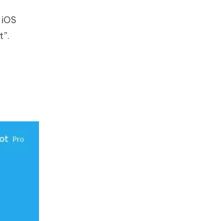
 iOS
t”.