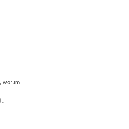
n, warum
t.