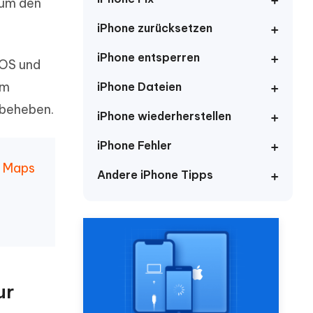
neuen Funktionen entdecken
 um den
itung
Jetzt Ansehen
iPhone zurücksetzen
Starten
iPhone entsperren
IOS und
em
iPhone Dateien
Weitere Nützliche Tipps
 beheben.
iPhone wiederherstellen
iPhone Fehler
Mehr Nützliche Tipps
e Maps
Andere iPhone Tipps
ur