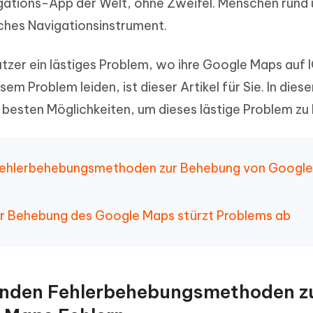
igations-App der Welt, ohne Zweifel. Menschen rund
ierte Präsentationen in
Kostenloses KI Tool zur Fotobearbe
- Mac Daten
n
iches Navigationsinstrument.
herstellen
Hot
Neu
e Dateien auf Mac
hare KI Bypass
 - Android Fake GPS APP
iCareFone Transfer APP
zer ein lästiges Problem, wo ihre Google Maps auf 
rstellen
te in menschenähnliche Inhalte
Standort ohne PC ändern
Whatsapp Chat übertragen
em Problem leiden, ist dieser Artikel für Sie. In dies
ln
Android/iPhone
r besten Möglichkeiten, um dieses lästige Problem zu
p Pro APP
ostenlos mit KI bereinigen
en Fehlerbehebungsmethoden zur Behebung von Googl
zur Behebung des Google Maps stürzt Problems ab
egenden Fehlerbehebungsmethoden z