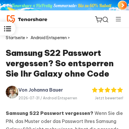
Startseite >
Android Entsperren >
Samsung S22 Passwort
vergessen? So entsperren
ReiBoot
for iOS
Sie Ihr Galaxy ohne Code
PDNob
Von Johanna Bauer
Neu
PDF
2026-07-31 /
Android Entsperren
Jetzt bewerten!
Editor
Samsung S22 Passwort vergessen?
Wenn Sie die
iAnyGo
PIN, das Muster oder das Passwort Ihres Samsung