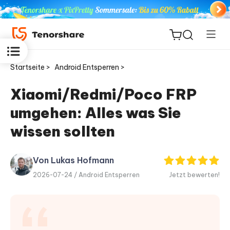
Startseite >
Android Entsperren >
Xiaomi/Redmi/Poco FRP
umgehen: Alles was Sie
ReiBoot
for iOS
wissen sollten
PDNob
Von Lukas Hofmann
Neu
PDF
2026-07-24 /
Android Entsperren
Jetzt bewerten!
Editor
iAnyGo