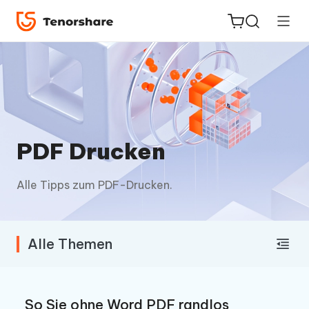
ReiBoot
for iOS
PDF Drucken
PDNob
Alle Tipps zum PDF-Drucken.
Neu
PDF
Editor
Alle Themen
iAnyGo
So Sie ohne Word PDF randlos