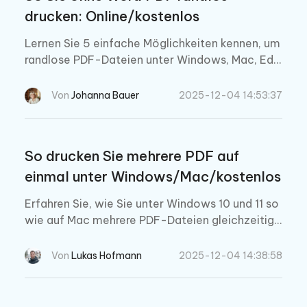
drucken: Online/kostenlos
Lernen Sie 5 einfache Möglichkeiten kennen, um
randlose PDF-Dateien unter Windows, Mac, Edg
e und Chrome zu drucken – ohne weiße Ränder
oder Randbereiche. Probieren Sie unser kostenlo
Von
Johanna Bauer
2025-12-04 14:53:37
ses Online-Tool noch heute aus!
So drucken Sie mehrere PDF auf
einmal unter Windows/Mac/kostenlos
Erfahren Sie, wie Sie unter Windows 10 und 11 so
wie auf Mac mehrere PDF-Dateien gleichzeitig
drucken können. Diese Anleitung behandelt sech
s Methoden zum Stapeldruck, darunter Adobe u
Von
Lukas Hofmann
2025-12-04 14:38:58
nd integrierte Tools.