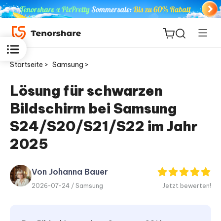
Startseite >
Samsung >
Lösung für schwarzen
Bildschirm bei Samsung
ReiBoot
for iOS
S24/S20/S21/S22 im Jahr
2025
PDNob
Neu
PDF
Editor
Von Johanna Bauer
2026-07-24 /
Samsung
Jetzt bewerten!
iAnyGo