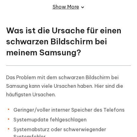
Show More
Lösung 4: Starten Sie den
Wiederherstellungsmodus, um den
schwarzen Bildschirm auf dem Samsung
Was ist die Ursache für einen
S24/S20/S21/S22 zu beheben
schwarzen Bildschirm bei
Lösung 5: Zurücksetzen des Samsung
meinem Samsung?
S24/S20/S21/S22 auf die
Werkseinstellungen
Das Problem mit dem schwarzen Bildschirm bei
Samsung kann viele Ursachen haben. Hier sind die
häufigsten Ursachen.
Geringer/voller interner Speicher des Telefons
Systemupdate fehlgeschlagen
Systemabsturz oder schwerwiegender
Systemfehler