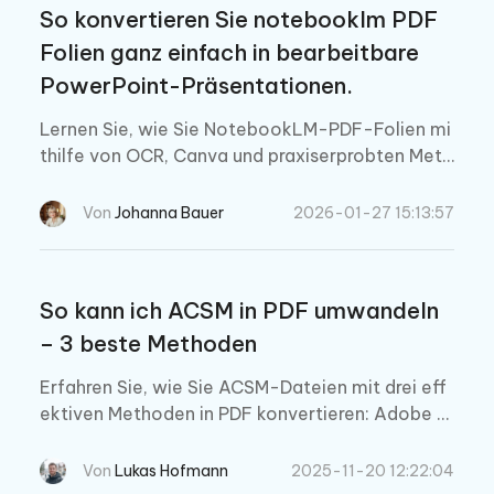
So konvertieren Sie notebooklm PDF
Folien ganz einfach in bearbeitbare
PowerPoint-Präsentationen.
Lernen Sie, wie Sie NotebookLM-PDF-Folien mi
thilfe von OCR, Canva und praxiserprobten Meth
oden in bearbeitbare PowerPoint-Präsentation
en umwandeln – mit ehrlichen Einschränkungen
Von
Johanna Bauer
2026-01-27 15:13:57
und Tipps.
So kann ich ACSM in PDF umwandeln
– 3 beste Methoden
Erfahren Sie, wie Sie ACSM-Dateien mit drei eff
ektiven Methoden in PDF konvertieren: Adobe Di
gital Editions, Online-Tools und Calibre. Schritt-
für-Schritt-Anleitung für eine reibungslose Kon
Von
Lukas Hofmann
2025-11-20 12:22:04
vertierung.