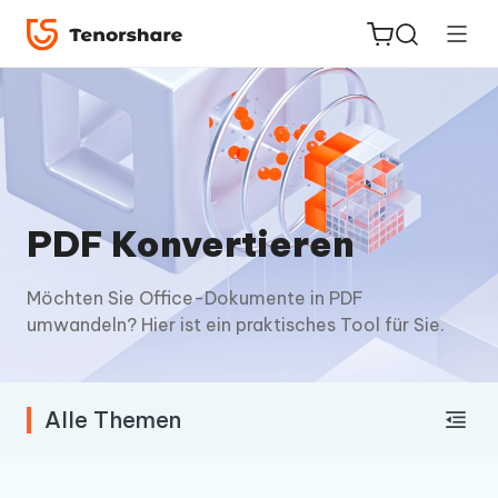
ReiBoot
for iOS
PDF Konvertieren
PDNob
Möchten Sie Office-Dokumente in PDF
Neu
PDF
umwandeln? Hier ist ein praktisches Tool für Sie.
Editor
iAnyGo
Alle Themen