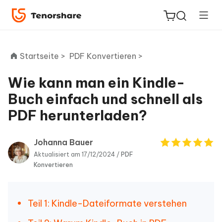
Startseite >
PDF Konvertieren >
Wie kann man ein Kindle-
ReiBoot
Buch einfach und schnell als
for iOS
PDF herunterladen?
PDNob
Neu
PDF
Johanna Bauer
Editor
Aktualisiert am 17/12/2024 /
PDF
Konvertieren
iAnyGo
Teil 1: Kindle-Dateiformate verstehen