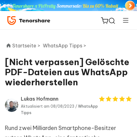
Startseite >
WhatsApp Tipps >
[Nicht verpassen] Gelöschte
ReiBoot
PDF-Dateien aus WhatsApp
for iOS
wiederherstellen
PDNob
Neu
PDF
Lukas Hofmann
Editor
Aktualisiert am 08/08/2023 /
WhatsApp
Tipps
iAnyGo
Rund zwei Milliarden Smartphone-Besitzer