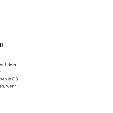
en
 auf dem
t
ppen in GB
en, wenn