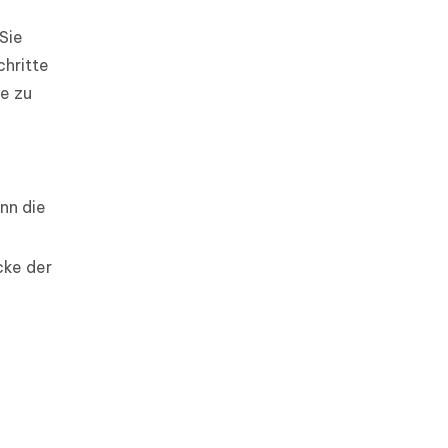
Sie
chritte
e zu
nn die
cke der