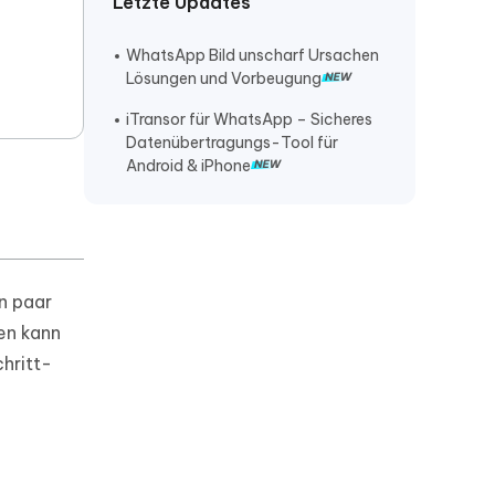
Letzte Updates
Handy kaputt Whatsapp auf neues
Handy
WhatsApp Bild unscharf Ursachen
Kostenloses Whatsapp von
Lösungen und Vorbeugung
Android auf iOS
iTransor für WhatsApp – Sicheres
Whatsapp Sticker auf neues Handy
Datenübertragungs-Tool für
übertragen
Android & iPhone
n paar
en kann
hritt-