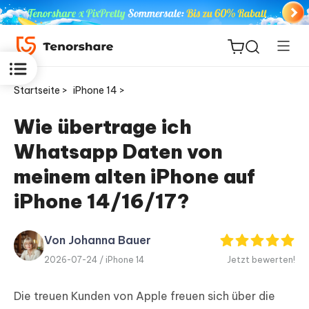
Startseite >
iPhone 14 >
Wie übertrage ich
Whatsapp Daten von
ReiBoot
for iOS
meinem alten iPhone auf
iPhone 14/16/17?
PDNob
Neu
PDF
Editor
Von Johanna Bauer
2026-07-24 /
iPhone 14
Jetzt bewerten!
iAnyGo
Die treuen Kunden von Apple freuen sich über die