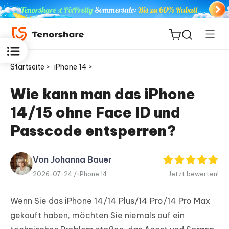
Startseite >
iPhone 14 >
Wie kann man das iPhone
14/15 ohne Face ID und
ReiBoot
for iOS
Passcode entsperren?
PDNob
Von Johanna Bauer
Neu
PDF
2026-07-24 /
iPhone 14
Jetzt bewerten!
Editor
Wenn Sie das iPhone 14/14 Plus/14 Pro/14 Pro Max
iAnyGo
gekauft haben, möchten Sie niemals auf ein