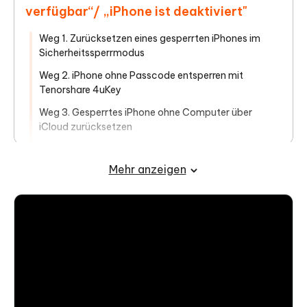
verfügbar“/ „iPhone ist deaktiviert"
Weg 1. Zurücksetzen eines gesperrten iPhones im
Sicherheitssperrmodus
Weg 2. iPhone ohne Passcode entsperren mit
Tenorshare 4uKey
Weg 3. Gesperrtes iPhone ohne Computer über
iCloud zurücksetzen
Weg 4. iPhone nicht verfügbar entsperren mit
iTunes/Finder
Mehr anzeigen
Weg 5. Gesperrtes iPhone zurücksetzen mit Reiboot
IV. Daten nach dem Zurücksetzen
wiederherstellen