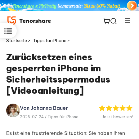
Startseite >
Tipps für iPhone >
Zurücksetzen eines
gesperrten iPhone im
ReiBoot
for iOS
Sicherheitssperrmodus
[Videoanleitung]
PDNob
Neu
PDF
Editor
Von Johanna Bauer
2026-07-24 /
Tipps für iPhone
Jetzt bewerten!
iAnyGo
Es ist eine frustrierende Situation: Sie haben Ihren