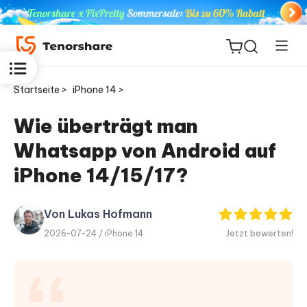
Startseite >
iPhone 14 >
Wie überträgt man
Whatsapp von Android auf
ReiBoot
for iOS
iPhone 14/15/17?
PDNob
Von Lukas Hofmann
Neu
PDF
2026-07-24 /
iPhone 14
Jetzt bewerten!
Editor
iAnyGo