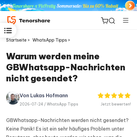
Startseite >
WhatsApp Tipps >
Warum werden meine
GBWhatsapp-Nachrichten
ReiBoot
for iOS
nicht gesendet?
PDNob
Von Lukas Hofmann
Neu
PDF
2026-07-24 /
WhatsApp Tipps
Jetzt bewerten!
Editor
GBWhatsapp-Nachrichten werden nicht gesendet?
iAnyGo
Keine Panik! Es ist ein sehr häufiges Problem unter