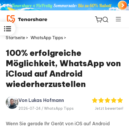
Startseite >
WhatsApp Tipps >
100% erfolgreiche
Möglichkeit, WhatsApp von
ReiBoot
for iOS
iCloud auf Android
wiederherzustellen
PDNob
Neu
PDF
Editor
Von Lukas Hofmann
2026-07-24 /
WhatsApp Tipps
Jetzt bewerten!
iAnyGo
Wenn Sie gerade Ihr Gerät von iOS auf Android