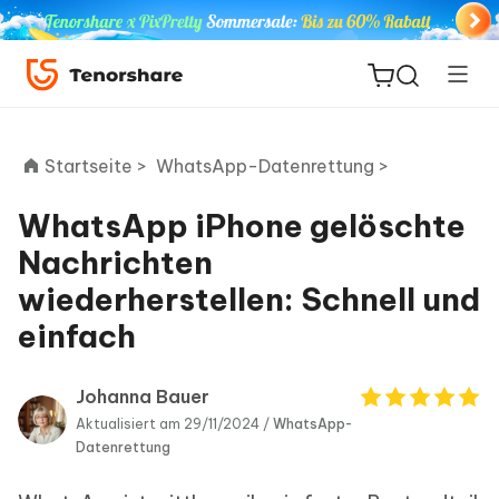
Startseite >
WhatsApp-Datenrettung >
WhatsApp iPhone gelöschte
ReiBoot
Nachrichten
for iOS
wiederherstellen: Schnell und
einfach
PDNob
Neu
PDF
Editor
Johanna Bauer
Aktualisiert am 29/11/2024 /
WhatsApp-
iAnyGo
Datenrettung