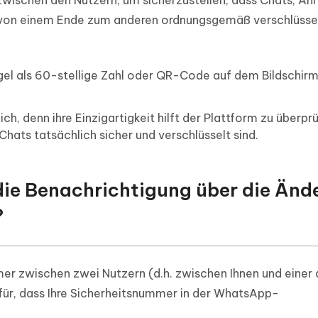
schen den Nutzern, um sicherzustellen, dass Chats, Anr
rm von einem Ende zum anderen ordnungsgemäß verschlüsse
gel als 60-stellige Zahl oder QR-Code auf dem Bildschirm
h, denn ihre Einzigartigkeit hilft der Plattform zu überpr
ats tatsächlich sicher und verschlüsselt sind.
 die Benachrichtigung über die Än
?
mer zwischen zwei Nutzern (d.h. zwischen Ihnen und einer
für, dass Ihre Sicherheitsnummer in der WhatsApp-