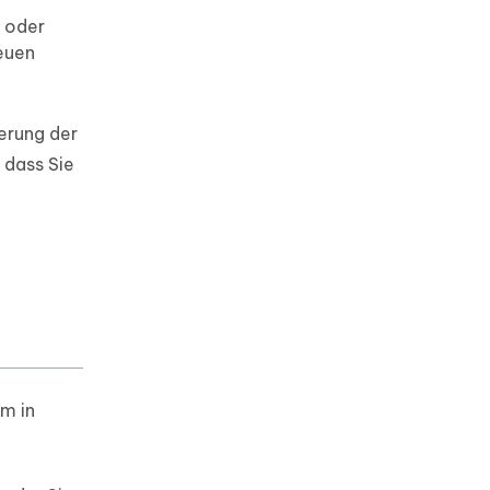
t oder
neuen
erung der
 dass Sie
m in