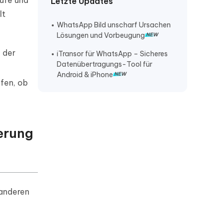
ufe und
Letzte Updates
Handy kaputt Whatsapp auf neues
lt
Handy
WhatsApp Bild unscharf Ursachen
Kostenloses Whatsapp von
Lösungen und Vorbeugung
Android auf iOS
 der
iTransor für WhatsApp – Sicheres
Whatsapp Sticker auf neues Handy
Datenübertragungs-Tool für
übertragen
Android & iPhone
üfen, ob
derung
 anderen