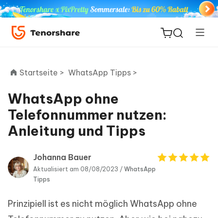
Startseite >
WhatsApp Tipps >
WhatsApp ohne
ReiBoot
Telefonnummer nutzen:
for iOS
Anleitung und Tipps
PDNob
Neu
PDF
Johanna Bauer
Editor
Aktualisiert am 08/08/2023 /
WhatsApp
Tipps
iAnyGo
Prinzipiell ist es nicht möglich WhatsApp ohne