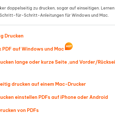
ierte Präsentationen in
Kostenloses KI Tool zur Fotobearbe
cker doppelseitig zu drucken, sogar auf einseitigen. Lerne
- Mac Daten
n
herstellen
 Schritt-für-Schritt-Anleitungen für Windows und Mac.
Hot
Neu
e Dateien auf Mac
hare KI Bypass
 - Android Fake GPS APP
iCareFone Transfer APP
rstellen
te in menschenähnliche Inhalte
Standort ohne PC ändern
Whatsapp Chat übertragen
ln
Android/iPhone
tig Drucken
p Pro APP
uck PDF auf Windows und Mac
ostenlos mit KI bereinigen
drucken lange oder kurze Seite ,und Vorder/Rückse
seitig drucken auf einem Mac-Drucker
drucken einstellen PDFs auf iPhone oder Android
 Drucken von PDFs