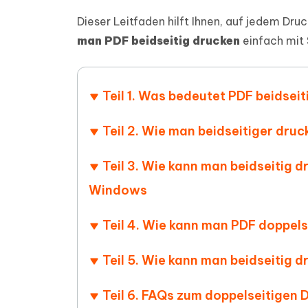
PDF Dokumente mit KI zusammenfassen
Update
KI-gener
Dieser Leitfaden hilft Ihnen, auf jedem Dru
4DDiG - Windows Daten Retten
4DDiG 
Sekunde
Mobil
Wieder
Gelöschte Dateien unter Windows
man PDF beidseitig drucken
einfach mit
Tenorshare KI Writer
wiederherstellen
Gelöscht
Tenors
iAnyGo - iOS APP
iAnyGo
Mit KI intelligenter, schneller und besser
wiederhe
schreiben
KI Inhal
iPhone Standort ohne PC ändern
Android 
umwande
Teil 1. Was bedeutet PDF beidsei
Alle Produkte Anzeigen
UltData for Android APP
Cleanu
Teil 2. Wie man beidseitiger dr
Android Datenrettung ohne PC
iPhone k
Teil 3. Wie kann man beidseitig 
Windows
Teil 4. Wie kann man PDF doppel
Teil 5. Wie kann man beidseitig 
Teil 6. FAQs zum doppelseitigen