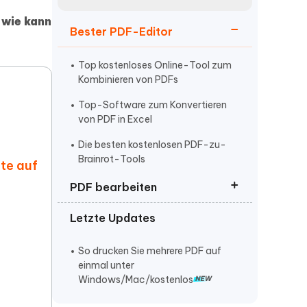
neuen Funktionen entdecken
itung
n
wie kann
Jetzt Ansehen
Bester PDF-Editor
Starten
Top kostenloses Online-Tool zum
Kombinieren von PDFs
Weitere Nützliche Tipps
Top-Software zum Konvertieren
von PDF in Excel
Die besten kostenlosen PDF-zu-
Mehr Nützliche Tipps
Brainrot-Tools
ite auf
PDF bearbeiten
Letzte Updates
So bearbeiten Sie PDF-Dateien
So kommentieren Sie PDF
So drucken Sie mehrere PDF auf
einmal unter
Windows/Mac/kostenlos