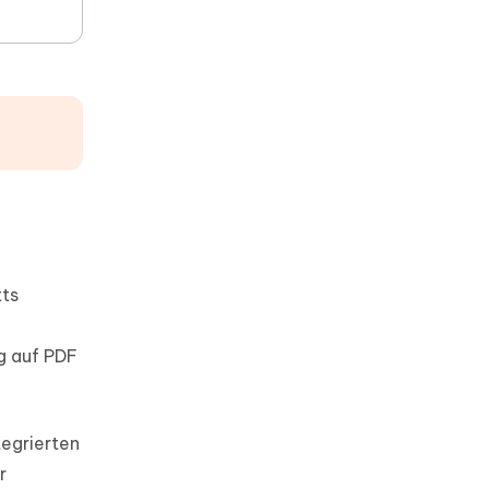
tts
g auf PDF
tegrierten
r