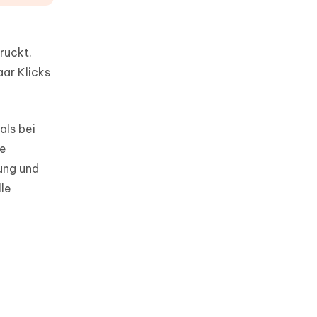
ruckt.
aar Klicks
als bei
ie
ung und
le