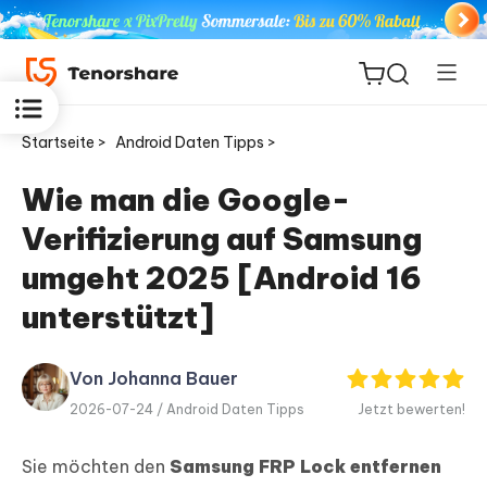
Startseite >
Android Daten Tipps >
Wie man die Google-
Verifizierung auf Samsung
ReiBoot
for iOS
umgeht 2025 [Android 16
unterstützt]
PDNob
Neu
PDF
Editor
Von Johanna Bauer
2026-07-24 /
Android Daten Tipps
Jetzt bewerten!
iAnyGo
Sie möchten den
Samsung FRP Lock entfernen