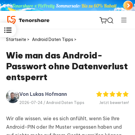
Startseite >
Android Daten Tipps >
Wie man das Android-
Passwort ohne Datenverlust
ReiBoot
for iOS
entsperrt
PDNob
Von Lukas Hofmann
Neu
PDF
2026-07-24 /
Android Daten Tipps
Jetzt bewerten!
Editor
Wir alle wissen, wie es sich anfühlt, wenn Sie Ihre
iAnyGo
Android-PIN oder Ihr Muster vergessen haben und