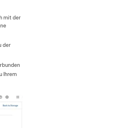
h mit der
one
u der
erbunden
u Ihrem