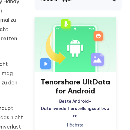
neuen Funktionen entdecken
xy Handy
itung
Jetzt Ansehen
n
Starten
hmal zu
icht
 retten
Weitere Nützliche Tipps
Mehr Nützliche Tipps
icht
m mag
Tenorshare UltData
 zu den
for Android
Beste Android-
rhaupt
Datenwiederherstellungssoftwa
re
 das nicht
Höchste
nverlust