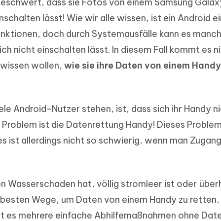
 beschwert, dass sie Fotos von einem Samsung Gala
ierte Präsentationen in
Kostenloses KI Tool zur Fotobearbe
- Mac Daten
n
schalten lässt! Wie wir alle wissen, ist ein Android ei
herstellen
Hot
Funktionen, doch durch Systemausfälle kann es manc
Neu
e Dateien auf Mac
hare KI Bypass
 - Android Fake GPS APP
iCareFone Transfer APP
rstellen
 nicht einschalten lässt. In diesem Fall kommt es n
te in menschenähnliche Inhalte
Standort ohne PC ändern
Whatsapp Chat übertragen
ln
 wissen wollen,
wie sie ihre Daten von einem Handy
Android/iPhone
p Pro APP
ostenlos mit KI bereinigen
ele Android-Nutzer stehen, ist, dass sich ihr Handy n
e Problem ist die Datenrettung Handy! Dieses Proble
s ist allerdings nicht so schwierig, wenn man Zugang
en Wasserschaden hat, völlig stromleer ist oder übe
ie besten Wege, um Daten von einem Handy zu retten,
ibt es mehrere einfache Abhilfemaßnahmen ohne Date