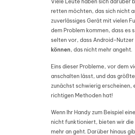
Viele Leute haben sich darüber
PDF Dokumente mit KI zusammenfassen
Update
KI-gener
4DDiG - Windows Daten Retten
4DDiG 
Sekunde
retten möchten, das sich nicht an
Mobil
Wieder
Gelöschte Dateien unter Windows
Tenorshare KI Writer
zuverlässiges Gerät mit vielen 
wiederherstellen
Gelöscht
Tenors
iAnyGo - iOS APP
iAnyGo
Mit KI intelligenter, schneller und besser
wiederhe
dem Problem kommen, dass es sich
schreiben
KI Inhal
iPhone Standort ohne PC ändern
Android 
umwande
selten vor, dass Android-Nutzer
Alle Produkte Anzeigen
können
, das nicht mehr angeht.
UltData for Android APP
Cleanu
Android Datenrettung ohne PC
iPhone k
Eins dieser Probleme, vor dem vi
anschalten lässt, und das größt
zunächst schwierig erscheinen, e
richtigen Methoden hat!
Wenn Ihr Handy zum Beispiel ein
nicht funktioniert, bieten wir d
mehr an geht. Darüber hinaus g