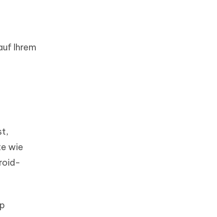
auf Ihrem
st,
te wie
roid-
up