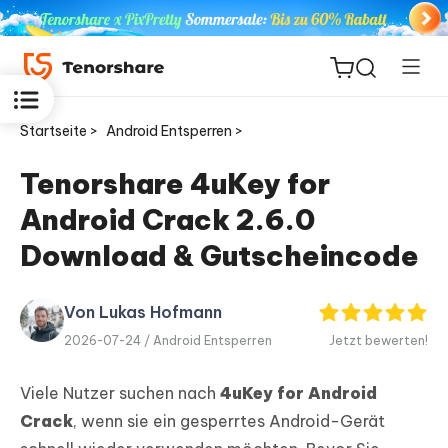
Startseite >
Android Entsperren >
Tenorshare 4uKey for
Android Crack 2.6.0
ReiBoot
for iOS
Download & Gutscheincode
PDNob
Von Lukas Hofmann
Neu
PDF
2026-07-24 /
Android Entsperren
Jetzt bewerten!
Editor
Viele Nutzer suchen nach
4uKey for Android
iAnyGo
Crack
, wenn sie ein gesperrtes Android-Gerät