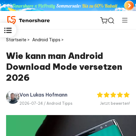
Startseite >
Android Tipps >
Wie kann man Android
Download Mode versetzen
ReiBoot
for iOS
2026
PDNob
Von Lukas Hofmann
Neu
PDF
2026-07-24 /
Android Tipps
Jetzt bewerten!
Editor
iAnyGo