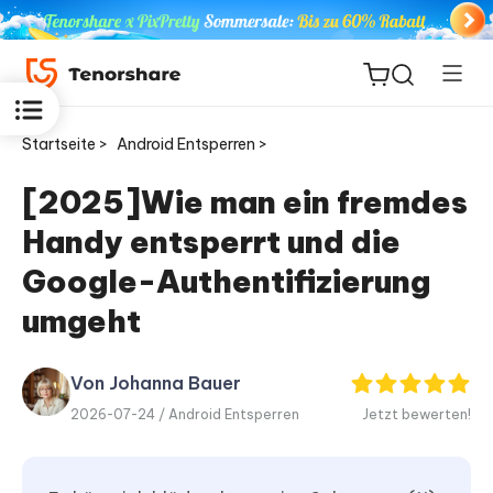
Startseite >
Android Entsperren >
[2025]Wie man ein fremdes
Handy entsperrt und die
ReiBoot
for iOS
Google-Authentifizierung
umgeht
PDNob
Neu
PDF
Editor
Von Johanna Bauer
2026-07-24 /
Android Entsperren
Jetzt bewerten!
iAnyGo