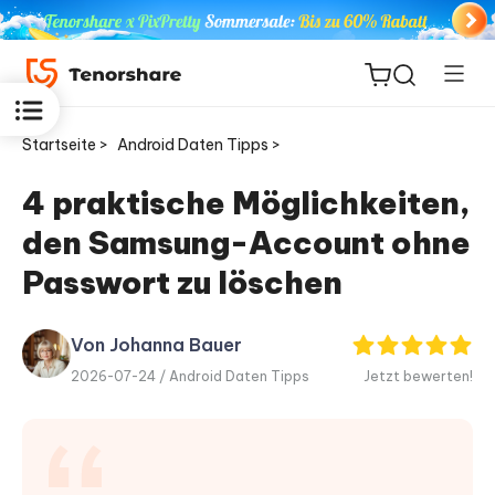
Startseite >
Android Daten Tipps >
4 praktische Möglichkeiten,
den Samsung-Account ohne
ReiBoot
for iOS
Passwort zu löschen
PDNob
Von Johanna Bauer
Neu
PDF
2026-07-24 /
Android Daten Tipps
Jetzt bewerten!
Editor
iAnyGo