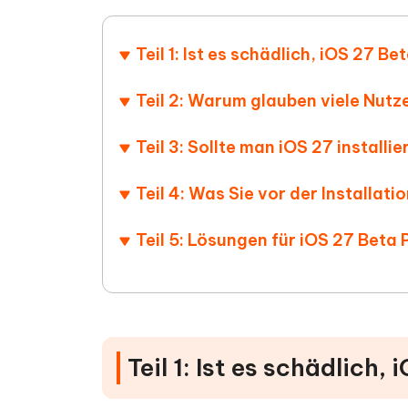
PDF Dokumente mit KI zusammenfassen
Update
KI-gener
4DDiG - Windows Daten Retten
4DDiG 
Sekunde
Mobil
Wieder
Gelöschte Dateien unter Windows
Teil 1: Ist es schädlich, iOS 27 Be
Tenorshare KI Writer
wiederherstellen
Gelöscht
Tenors
iAnyGo - iOS APP
iAnyGo
Mit KI intelligenter, schneller und besser
wiederhe
schreiben
KI Inhal
Teil 2: Warum glauben viele Nut
iPhone Standort ohne PC ändern
Android 
umwande
Alle Produkte Anzeigen
Teil 3: Sollte man iOS 27 installie
UltData for Android APP
Cleanu
Android Datenrettung ohne PC
iPhone k
Teil 4: Was Sie vor der Installati
Teil 5: Lösungen für iOS 27 Beta
Teil 1: Ist es schädlich,