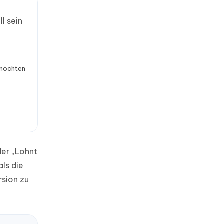
l sein
 möchten
der „Lohnt
als die
rsion zu