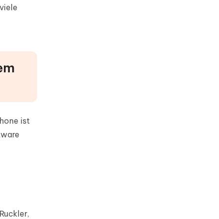
viele
dem
hone ist
tware
Ruckler,