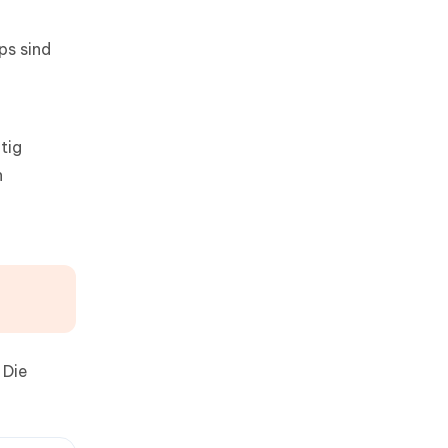
ps sind
tig
n
 Die