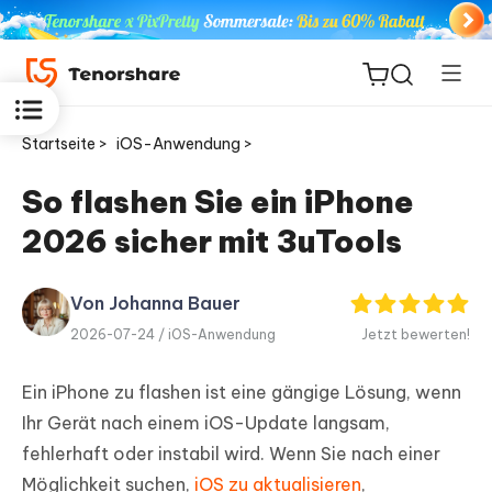
Startseite >
iOS-Anwendung >
So flashen Sie ein iPhone
2026 sicher mit 3uTools
ReiBoot
for iOS
Von Johanna Bauer
PDNob
2026-07-24 /
iOS-Anwendung
Jetzt bewerten!
Neu
PDF
Editor
Ein iPhone zu flashen ist eine gängige Lösung, wenn
Ihr Gerät nach einem iOS-Update langsam,
iAnyGo
fehlerhaft oder instabil wird. Wenn Sie nach einer
Möglichkeit suchen,
iOS zu aktualisieren
,