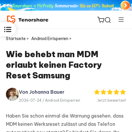
Startseite >
Android Entsperren >
Wie behebt man MDM
erlaubt keinen Factory
ReiBoot
for iOS
Reset Samsung
PDNob
Von Johanna Bauer
Neu
PDF
2026-07-24 /
Android Entsperren
Jetzt bewerten!
Editor
Haben Sie schon einmal die Warnung gesehen, dass
iAnyGo
MDM keinen Werksreset zulässt und das Telefon