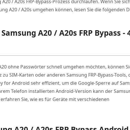
 A20 / A20s FRP-Bypass-Prozess durchlaufen. Wenn Sie sich
sung A20 / A20s umgehen können, lesen Sie die folgenden De
ür Samsung A20 / A20s FRP Bypass -
A20 ohne Passwörter schnell umgehen möchten, können Si
z zu SIM-Karten oder anderen Samsung FRP-Bypass-Tools, 
ey for Android sehr effizient, um die Google-Sperre auf Sa
Ihrem Telefon installierten Android-Version kann der Samsu
erfahren Sie, wie es für Geräte mit verschiedenen
ung A20 / A20s FRP Bypass Android