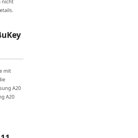
 nicht
tails.
 4uKey
e mit
die
msung A20
ng A20
 11