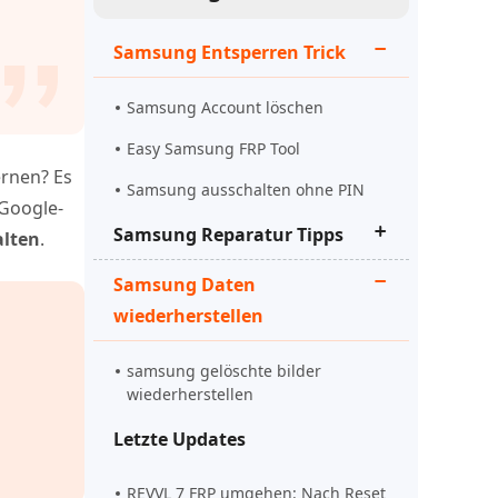
Starten
Jetzt Ansehen
Samsung Entsperren Trick
Weitere Nützliche Tipps
Samsung Account löschen
hone
Easy Samsung FRP Tool
ernen? Es
Samsung ausschalten ohne PIN
 Google-
Mehr Nützliche Tipps
Samsung Reparatur Tipps
alten
.
Samsung Daten
Android Hard Reset über PC
wiederherstellen
Samsung Bildschirm schwarz
samsung gelöschte bilder
Samsung Tablet lässt sich nicht
wiederherstellen
ausschalten
Letzte Updates
REVVL 7 FRP umgehen: Nach Reset