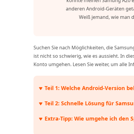
könnte meinen Samung A20 ein
Gelöschte Dateien unter Windows
Gelöschte
anderen Android-Geräten getan
wiederherstellen
Mobil
Tenorshare KI Writer
Tenorsh
Weiß jemand, wie man 
Mit KI intelligenter, schneller und besser
KI Inhalt
iAnyGo - iOS APP
schreiben
iAnyGo 
umwande
Alle Produkte Anzeigen
iPhone Standort ohne PC ändern
Android S
Suchen Sie nach Möglichkeiten, die Samsung
UltData for Android APP
Cleanup
ist nicht so schwierig, wie es aussieht. In 
Android Datenrettung ohne PC
iPhone ko
Konto umgehen. Lesen Sie weiter, um alle 
Teil 1: Welche Android-Version 
Teil 2: Schnelle Lösung für Samsu
Extra-Tipp: Wie umgehe ich den 