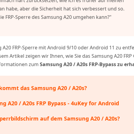
fach hart zurücksetzen, wie ich es früher auf meinen
 Dateien auf Mac wiederherstellen
 habe, aber die Sicherheit hat sich verbessert und so.
Hot
are KI Bypass
die FRP-Sperre des Samsung A20 umgehen kann?"
e in menschenähnliche Inhalte
Neu
- Android Fake GPS APP
ln
iCareFone Transfer APP
tandort ohne PC ändern
Whatsapp Chat übertragen Android/iP
 A20 FRP-Sperre mit Android 9/10 oder Android 11 zu entf
 Pro APP
diesem Artikel zeigen wir Ihnen, wie Sie das Samsung A20 FRP
stenlos mit KI bereinigen
Informationen zum
Samsung A20 / A20s FRP-Bypass zu erh
bekommt das Samsung A20 / A20s?
ng A20 / A20s FRP Bypass - 4uKey for Android
Sperrbildschirm auf dem Samsung A20 / A20s?