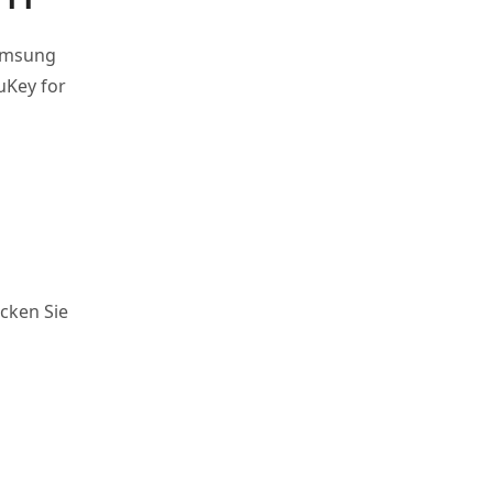
Samsung
4uKey for
cken Sie