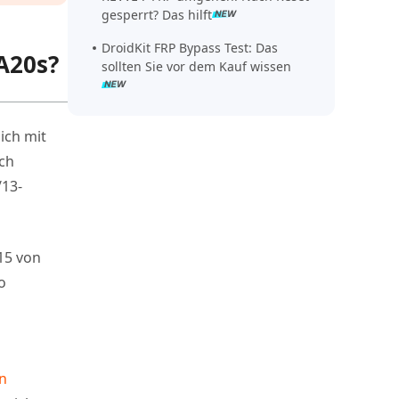
gesperrt? Das hilft
DroidKit FRP Bypass Test: Das
A20s?
sollten Sie vor dem Kauf wissen
ich mit
ich
/13-
15 von
o
n