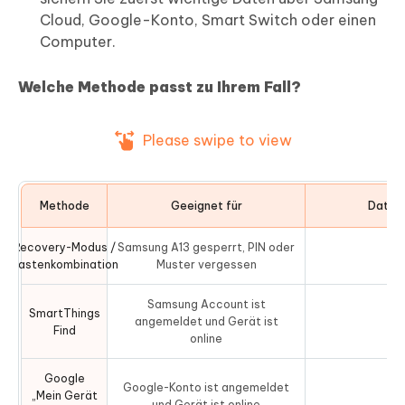
Cloud, Google-Konto, Smart Switch oder einen
Computer.
Welche Methode passt zu Ihrem Fall?
Please swipe to view
Methode
Geeignet für
Datenv
Recovery-Modus /
Samsung A13 gesperrt, PIN oder
J
Tastenkombination
Muster vergessen
Samsung Account ist
SmartThings
angemeldet und Gerät ist
J
Find
online
Google
Google-Konto ist angemeldet
„Mein Gerät
J
und Gerät ist online