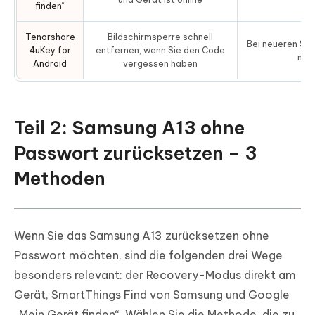
finden“
Tenorshare
Bildschirmsperre schnell
Bei neueren Sa
4uKey for
entfernen, wenn Sie den Code
meis
Android
vergessen haben
Teil 2: Samsung A13 ohne
Passwort zurücksetzen – 3
Methoden
Wenn Sie das Samsung A13 zurücksetzen ohne
Passwort möchten, sind die folgenden drei Wege
besonders relevant: der Recovery-Modus direkt am
Gerät, SmartThings Find von Samsung und Google
„Mein Gerät finden“. Wählen Sie die Methode, die zu