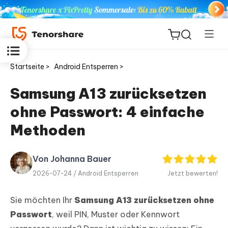
Startseite >
Android Entsperren >
Samsung A13 zurücksetzen
ohne Passwort: 4 einfache
ReiBoot
for iOS
Methoden
PDNob
Von Johanna Bauer
Neu
PDF
2026-07-24 /
Android Entsperren
Jetzt bewerten!
Editor
Sie möchten Ihr
Samsung A13 zurücksetzen ohne
iAnyGo
Passwort
, weil PIN, Muster oder Kennwort